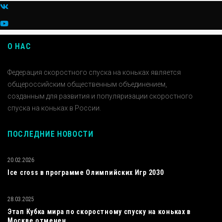
О НАС
Федерация скоростного спуска на коньках является
общероссийским общественным объединением,
созданным для развития и популяризации скоростного
спуска на коньках в России.
ПОСЛЕДНИЕ НОВОСТИ
20.02.2026
Ice cross в программе Олимпийских Игр 2030
28.03.2025
Этап Кубка мира по скоростному спуску на коньках в
Москве отменен