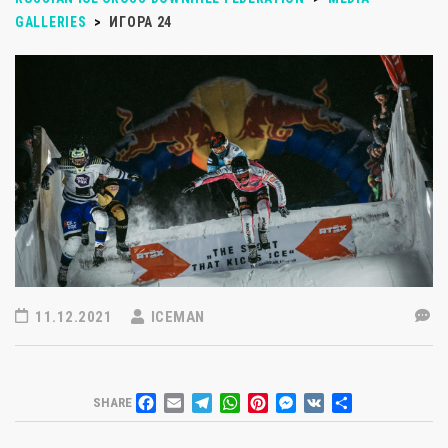
GALLERIES
>
ИГОРА 24
11.12.2021
ICEMAN
FACEBOOK
EMAIL
TELEGRAM
WHATSAPP
PINTEREST
MESSENGER
VK
ОТПРАВИТЬ
SHARE