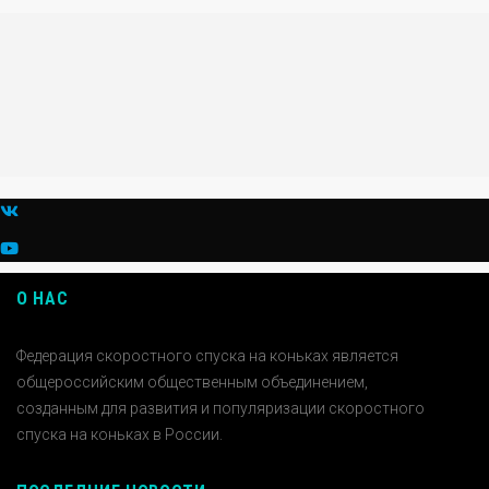
О НАС
Федерация скоростного спуска на коньках является
общероссийским общественным объединением,
созданным для развития и популяризации скоростного
спуска на коньках в России.