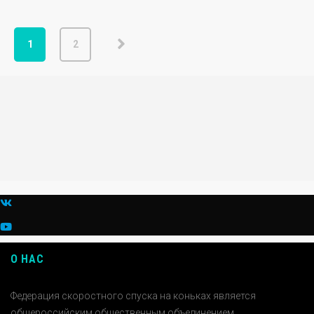
1
2
О НАС
Федерация скоростного спуска на коньках является
общероссийским общественным объединением,