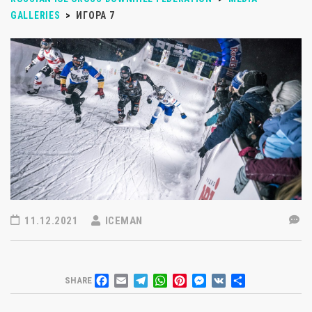
GALLERIES
>
ИГОРА 7
11.12.2021
ICEMAN
FACEBOOK
EMAIL
TELEGRAM
WHATSAPP
PINTEREST
MESSENGER
VK
ОТПРАВИТЬ
SHARE