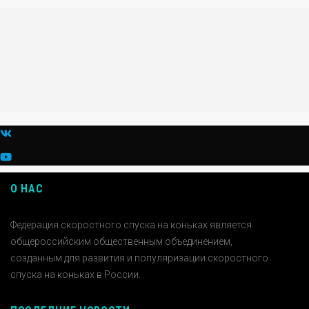
О НАС
Федерация скоростного спуска на коньках является
общероссийским общественным объединением,
созданным для развития и популяризации скоростного
спуска на коньках в России.